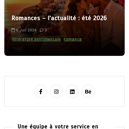
r
t
Le coupable n’est pas Camille de
i
Clara Delcourt
c
l
8 Juil 2026
0
e
Une équipe à votre service en