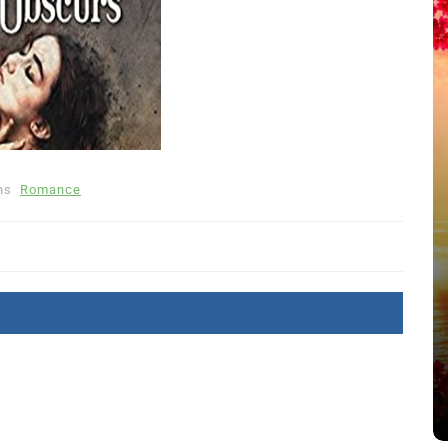
ns
Romance
été
Dans
Thriller
Le coupable n’est pas Camille
de Clara Delcourt
8 Juil 2026
0