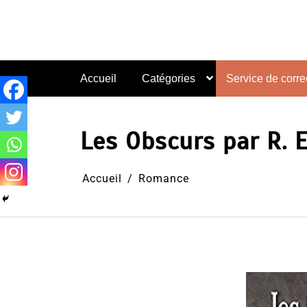
Aller
au
contenu
Accueil
Catégories
Service de correc
Les Obscurs par R. 
Accueil
Romance