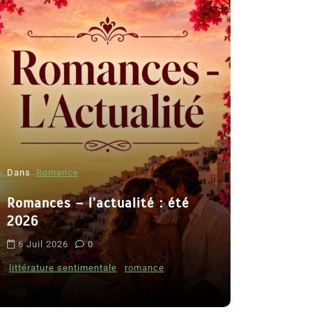
Dans
Romance
Romances – l’actualité : été
Dans
Thriller
2026
Le coupab
6 Juil 2026
0
de Clara 
littérature sentimentale
romance
8 Juil 2026