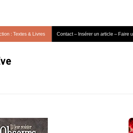
tion : Textes & Livres
Contact – Insérer un article – Faire 
Eve