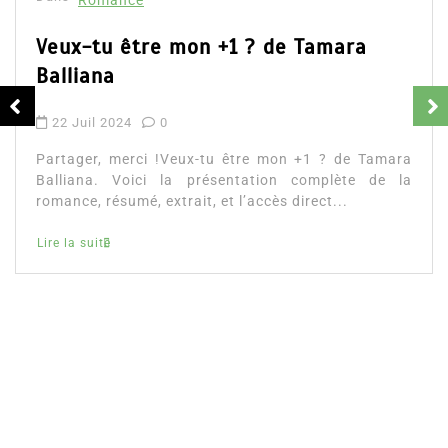
Dans
Romance
Romances – l’actualité : été 2026
6 Juil 2026
0
Partager, merci ! Romances – l’actualité : été 2026.
Trois nouveautés récentes à lire si vous aimez les
histoires d’amour, les faux...
littérature sentimentale
romance
Lire la suite