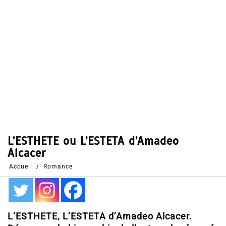
Dans
Romance
3 Fév 2016
0
34
Partages
Partager, merci !