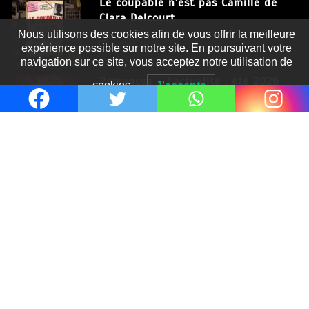
Le coupable n’est pas Camille de
Clara Delcourt
Nous utilisons des cookies afin de vous offrir la meilleure
8 Juil 2026
expérience possible sur notre site. En poursuivant votre
navigation sur ce site, vous acceptez notre utilisation de
Romances – l’actualité : été 2026
cookies.
J'accepte
6 Juil 2026
Thrillers – l’actualité : été 2026
4 Juil 2026
Le coupable n’est pas Camille de
Clara Delcourt
0