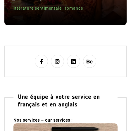
Clara Delcourt
c
nce
l
8 Juil 2026
0
e
Une équipe à votre service en
français et en anglais
Nos services – our services :