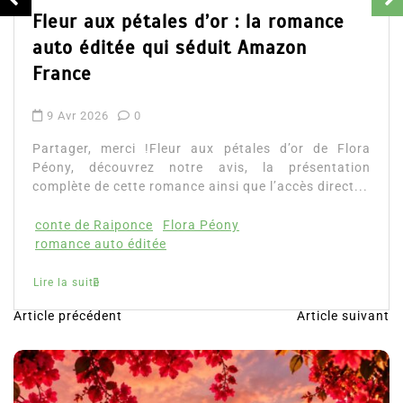
d’Em
ur aux pétales d’or : la romance
ains
o éditée qui séduit Amazon
Lire 
ance
Avr 2026
0
ager, merci !Fleur aux pétales d’or de Flora
ny, découvrez notre avis, la présentation
lète de cette romance ainsi que l’accès direct...
te de Raiponce
Flora Péony
ance auto éditée
la suite
Article précédent
Article suivant
N
a
v