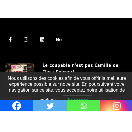
Le coupable n’est pas Camille de
Clara Delcourt
Nous utilisons des cookies afin de vous offrir la meilleure
8 Juil 2026
expérience possible sur notre site. En poursuivant votre
navigation sur ce site, vous acceptez notre utilisation de
Romances – l’actualité : été 2026
cookies.
J'accepte
6 Juil 2026