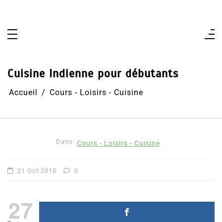
Aller
au
contenu
Cuisine Indienne pour débutants
Accueil
Cours - Loisirs - Cuisine
Dans
Cours - Loisirs - Cuisine
21 Oct 2015
0
27