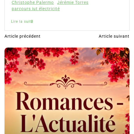
Christophe Palermo
Jérémie Torres
parcours iut électricité
Lire la suite
Article précédent
Article suivant
N
a
v
i
g
a
t
i
o
n
d