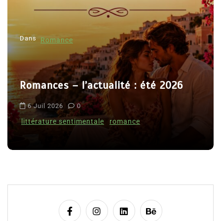
e
l
Dans
’
Romance
a
r
Romances – l’actualité : été 2026
t
i
6 Juil 2026
0
c
littérature sentimentale
romance
l
e