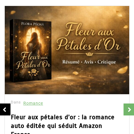
Publications similaires
Dans
Romance
Collector Dear You (Intégrale) –
résumé et avis
16 Fév 2025
0
Partager, merci !Collector Dear You (Intégrale)
d’Emily Blaine. Voici le résumé du roman, les avis
ainsi que l’accès direct au livre. Partager,...