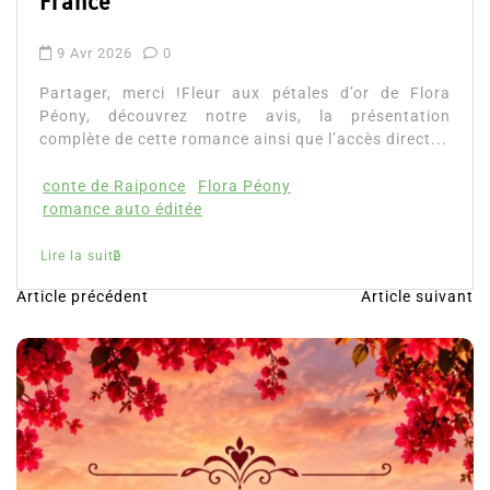
Lire la suite
Article précédent
Article suivant
N
a
v
i
g