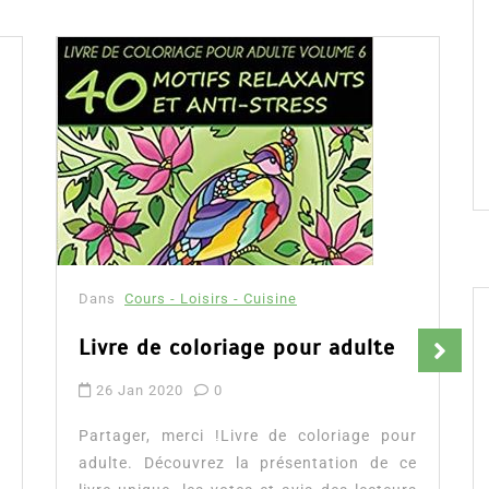
Dans
Cours - Loisirs - Cuisine
Anglais pour le voyage, le guide
pratique
ulte
23 Déc 2019
0
Partager, merci !Anglais pour le voyage est
un guide pratique pour apprendre et à
ge pour
consulter rapidement selon les situations
n de ce
Partager, merci !