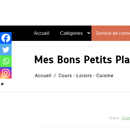
Aller
au
contenu
Accueil
Catégories
Service de correc
Mes Bons Petits Pla
Accueil
Cours - Loisirs - Cuisine
Dans
Cour