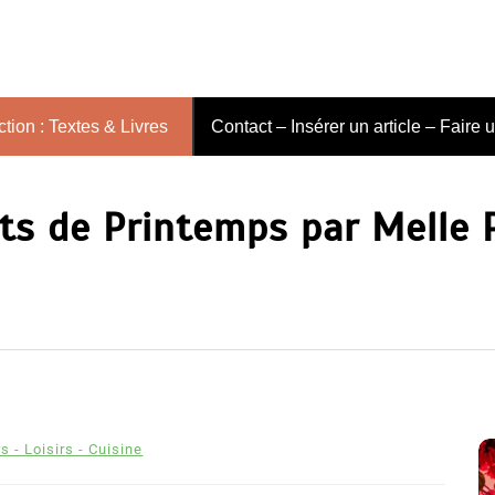
tion : Textes & Livres
Contact – Insérer un article – Faire 
ts de Printemps par Melle 
s - Loisirs - Cuisine