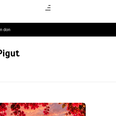
un don
Pigut