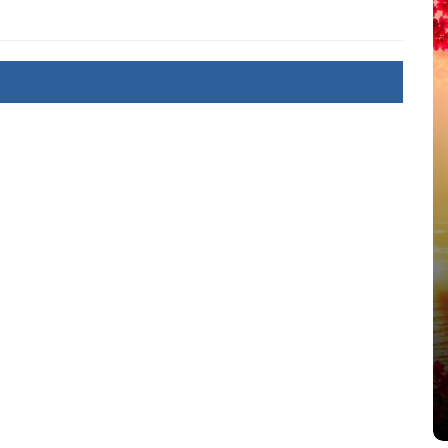
Dans
Romance
Romances – l’actualité : été
2026
Camille
6 Juil 2026
0
littérature sentimentale
romance