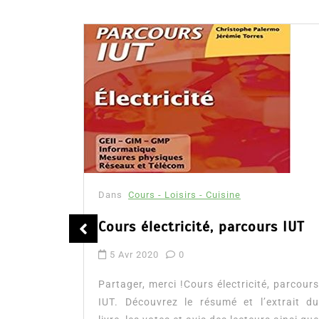
ne
Dans
Cours - Loisirs - Cuisine
arcours IUT
Livre de coloriage pour ad
26 Jan 2020
0
tricité, parcours
Partager, merci !Livre de coloria
 et l’extrait du
adulte. Découvrez la présentatio