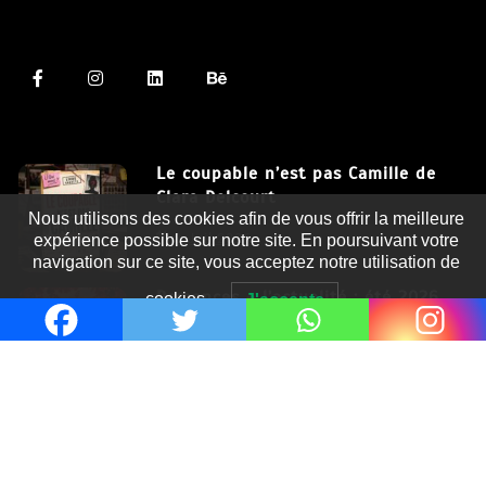
Le coupable n’est pas Camille de
Clara Delcourt
Nous utilisons des cookies afin de vous offrir la meilleure
8 Juil 2026
expérience possible sur notre site. En poursuivant votre
navigation sur ce site, vous acceptez notre utilisation de
Romances – l’actualité : été 2026
cookies.
J'accepte
6 Juil 2026
Thrillers – l’actualité : été 2026
4 Juil 2026