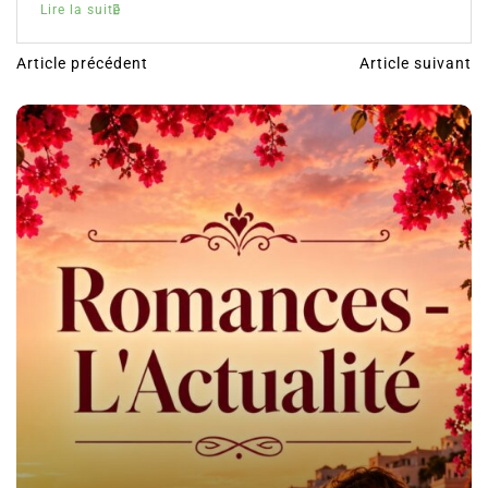
Lire la suite
Article précédent
Article suivant
N
a
v
i
g
a
t
i
o
n
d
e
l