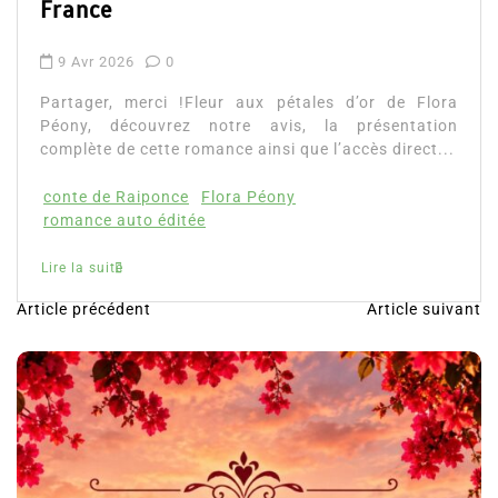
France
9 Avr 2026
0
Partager, merci !Fleur aux pétales d’or de Flora
Péony, découvrez notre avis, la présentation
complète de cette romance ainsi que l’accès direct...
conte de Raiponce
Flora Péony
romance auto éditée
Lire la suite
Article précédent
Article suivant
N
a
v
i
g
a