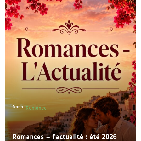
v
i
g
a
t
i
o
n
d
e
l
Dans
’
Romance
a
r
Romances – l’actualité : été 2026
t