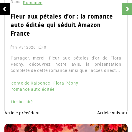
Dans
Romance
Fleur aux pétales d’or : la romance
auto éditée qui séduit Amazon
France
9 Avr 2026
0
Partager, merci !Fleur aux pétales d’or de Flora
Péony, découvrez notre avis, la présentation
complète de cette romance ainsi que l’accès direct...
conte de Raiponce
Flora Péony
romance auto éditée
Lire la suite
Article précédent
Article suivant
N
a