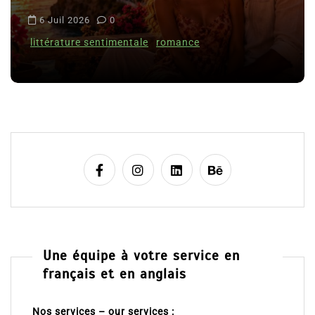
i
6 Juil 2026
0
c
littérature sentimentale
romance
l
e
Une équipe à votre service en
français et en anglais
Nos services – our services :