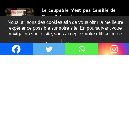
Le coupable n’est pas Camille de
Clara Delcourt
Nous utilisons des cookies afin de vous offrir la meilleure
8 Juil 2026
expérience possible sur notre site. En poursuivant votre
navigation sur ce site, vous acceptez notre utilisation de
Romances – l’actualité : été 2026
cookies.
J'accepte
6 Juil 2026
Thrillers – l’actualité : été 2026
4 Juil 2026
Le coupable n’est pas Camille de
Clara Delcourt