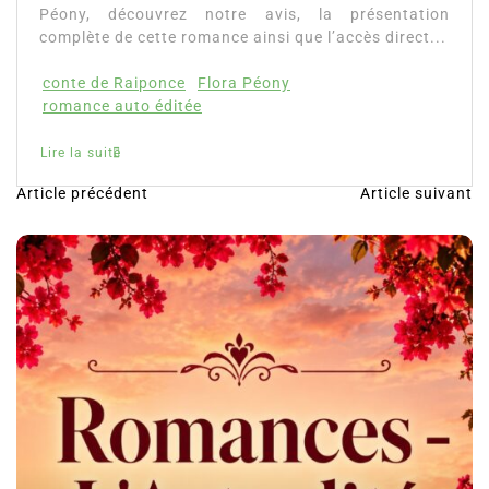
Péony, découvrez notre avis, la présentation
complète de cette romance ainsi que l’accès direct...
conte de Raiponce
Flora Péony
romance auto éditée
Lire la suite
Article précédent
Article suivant
N
a
v
i
g
a
t
i
o