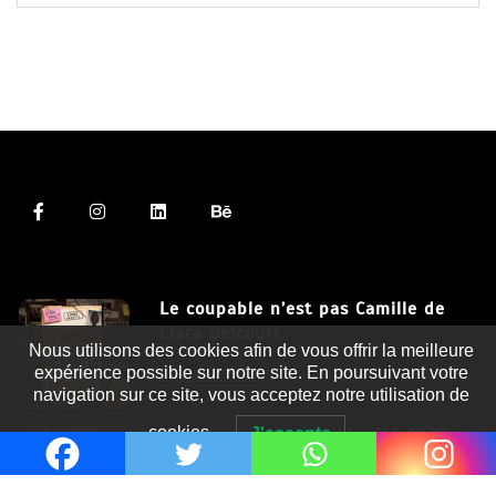
Le coupable n’est pas Camille de
Clara Delcourt
Nous utilisons des cookies afin de vous offrir la meilleure
expérience possible sur notre site. En poursuivant votre
8 Juil 2026
navigation sur ce site, vous acceptez notre utilisation de
cookies.
Romances – l’actualité : été 2026
J'accepte
6 Juil 2026