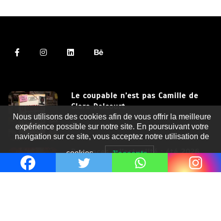
Le coupable n’est pas Camille de
Clara Delcourt
Nous utilisons des cookies afin de vous offrir la meilleure
8 Juil 2026
expérience possible sur notre site. En poursuivant votre
navigation sur ce site, vous acceptez notre utilisation de
Romances – l’actualité : été 2026
cookies.
J'accepte
6 Juil 2026
Thrillers – l’actualité : été 2026