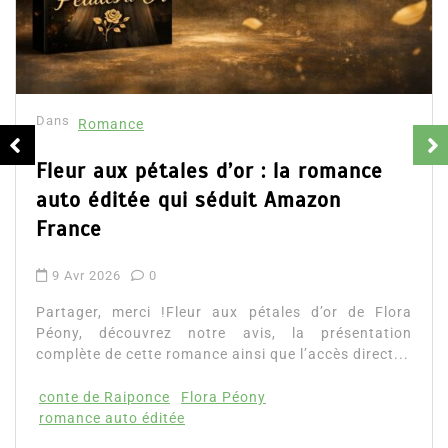
Collector Dea
résumé et av
16 Fév 2025
Partager, merci 
d’Emily Blaine. V
ales d’or : la romance
ainsi que l’accès d
qui séduit Amazon
Lire la suite
!Fleur aux pétales d’or de Flora
z notre avis, la présentation
romance ainsi que l’accès direct...
e
Flora Péony
tée