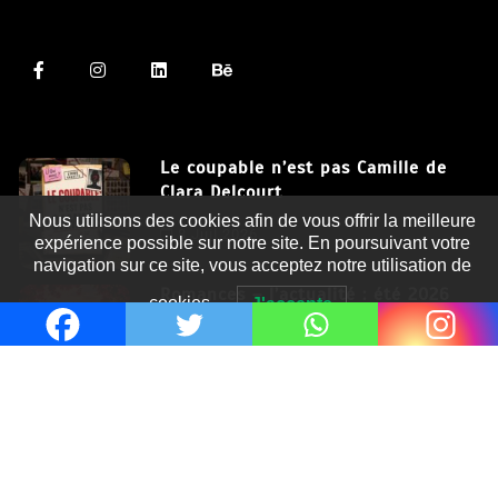
Le coupable n’est pas Camille de
Clara Delcourt
Nous utilisons des cookies afin de vous offrir la meilleure
8 Juil 2026
expérience possible sur notre site. En poursuivant votre
navigation sur ce site, vous acceptez notre utilisation de
Romances – l’actualité : été 2026
cookies.
J'accepte
6 Juil 2026
Thrillers – l’actualité : été 2026
4 Juil 2026