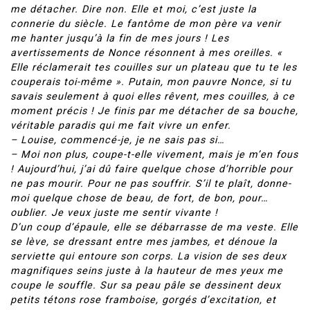
me détacher. Dire non. Elle et moi, c’est juste la
connerie du siècle. Le fantôme de mon père va venir
me hanter jusqu’à la fin de mes jours ! Les
avertissements de Nonce résonnent à mes oreilles. «
Elle réclamerait tes couilles sur un plateau que tu te les
couperais toi-même ». Putain, mon pauvre Nonce, si tu
savais seulement à quoi elles rêvent, mes couilles, à ce
moment précis ! Je finis par me détacher de sa bouche,
véritable paradis qui me fait vivre un enfer.
– Louise, commencé-je, je ne sais pas si…
– Moi non plus, coupe-t-elle vivement, mais je m’en fous
! Aujourd’hui, j’ai dû faire quelque chose d’horrible pour
ne pas mourir. Pour ne pas souffrir. S’il te plaît, donne-
moi quelque chose de beau, de fort, de bon, pour…
oublier. Je veux juste me sentir vivante !
D’un coup d’épaule, elle se débarrasse de ma veste. Elle
se lève, se dressant entre mes jambes, et dénoue la
serviette qui entoure son corps. La vision de ses deux
magnifiques seins juste à la hauteur de mes yeux me
coupe le souffle. Sur sa peau pâle se dessinent deux
petits tétons rose framboise, gorgés d’excitation, et