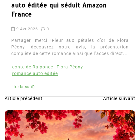
auto éditée qui séduit Amazon
France
9 Avr 2026
0
Partager, merci !Fleur aux pétales d’or de Flora
Péony, découvrez notre avis, la présentation
complète de cette romance ainsi que l’accès direct...
conte de Raiponce
Flora Péony
romance auto éditée
Lire la suite
Article précédent
Article suivant
N
a
v
i
g