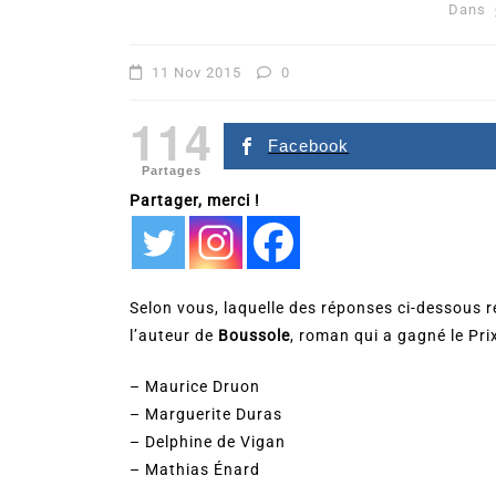
Dans
11 Nov 2015
0
114
Facebook
Partages
Partager, merci !
Selon vous, laquelle des réponses ci-dessous 
Dans
Romance
l’auteur de
Boussole
, roman qui a gagné le Pr
Romances – l’actualité : 
– Maurice Druon
2026
– Marguerite Duras
– Delphine de Vigan
6 Juil 2026
0
– Mathias Énard
littérature sentimentale
romance