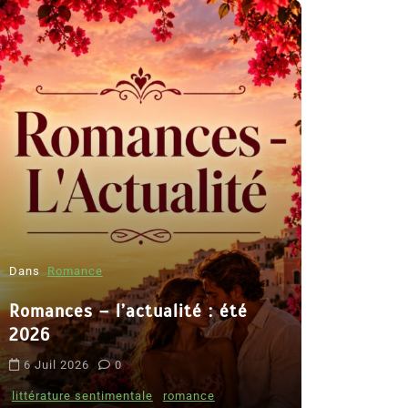
Dans
Romance
Romances – l’actualité : été
Dans
Thriller
2026
Le coupab
6 Juil 2026
0
de Clara 
littérature sentimentale
romance