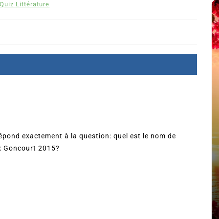
Quiz Littérature
répond exactement à la question: quel est le nom de
ix Goncourt 2015?
été
Dans
Thriller
Le coupable n’est pas Camille
de Clara Delcourt