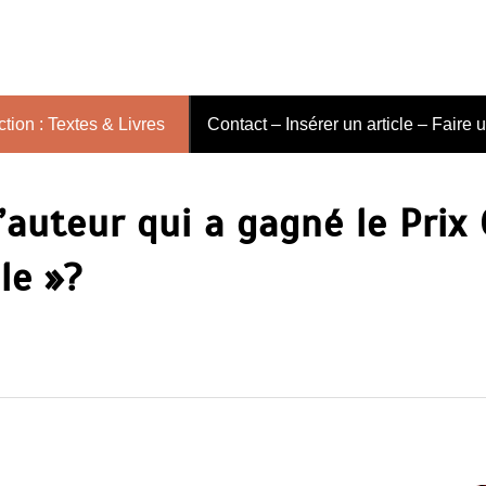
tion : Textes & Livres
Contact – Insérer un article – Faire 
’auteur qui a gagné le Prix
le »?