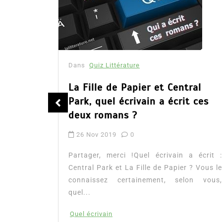
Dans
Quiz Littérature
st son
La Fille de Papier et Central
rendu
Park, quel écrivain a écrit ces
deux romans ?
26 Nov 2019
0
i. Lequel
Partager, merci !Quel écrivain a écrit :
e ? Voici
Central Park et La Fille de Papier ? Vous le
elon vous
connaissez certainement, selon vous,
quel...
Quel écrivain