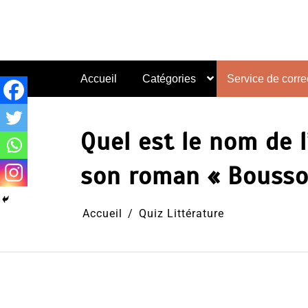
Aller
au
contenu
Accueil
Catégories
Service de correc
Quel est le nom de l
son roman « Bousso
Accueil
Quiz Littérature