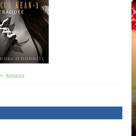
ns
Romance
été
Dans
Thriller
Le coupable n’est pas Camille
de Clara Delcourt