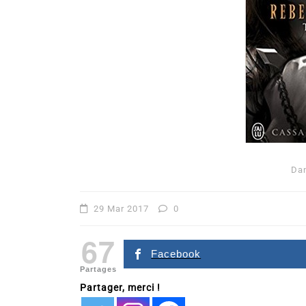
Da
Dans
Romance
29 Mar 2017
0
Romances – l’actualité : 
67
2026
Facebook
Partages
6 Juil 2026
0
Partager, merci !
littérature sentimentale
romance