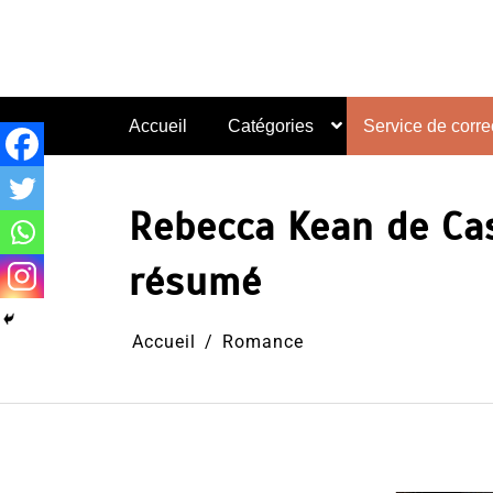
Aller
au
contenu
Accueil
Catégories
Service de correc
Rebecca Kean de Cas
résumé
Accueil
Romance