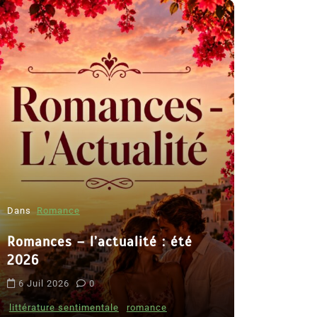
Dans
Romance
Romances – l’actualité : été
Dans
Thriller
2026
Le coupab
6 Juil 2026
0
de Clara 
littérature sentimentale
romance