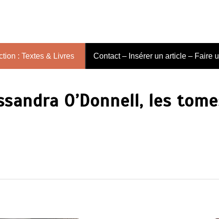
tion : Textes & Livres
Contact – Insérer un article – Faire 
sandra O’Donnell, les tome