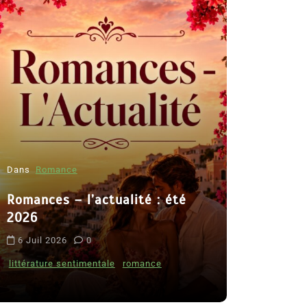
Dans
Romance
Romances – l’actualité : été
Dans
Thriller
2026
Le coupabl
6 Juil 2026
0
de Clara D
littérature sentimentale
romance
8 Juil 2026