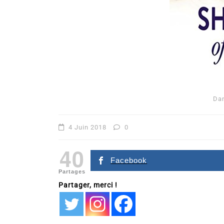
Da
Dans
Romance
4 Juin 2018
0
Romances – l’actualité : 
40
2026
Facebook
Partages
6 Juil 2026
0
Partager, merci !
littérature sentimentale
romance