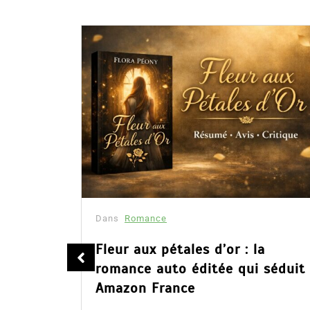
été
Dans
Romance
Fleur aux pétales d’or : la
tualité :
romance auto éditée qui séduit
es à lire
Amazon France
mour, les