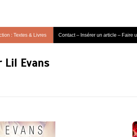
tion : Textes & Livres
Contact – Insérer un article – Faire 
 Lil Evans