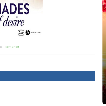
ns
Romance
été
Dans
Thriller
Le coupable n’est pas Camille
de Clara Delcourt
8 Juil 2026
0