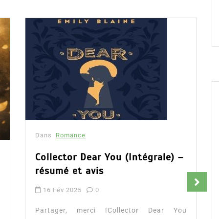
Dans
Romance
Collector Dear You (Intégrale) –
résumé et avis
16 Fév 2025
0
Partager, merci !Collector Dear You