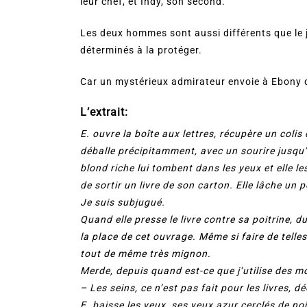
leur chef, et Indy, son second.
Les deux hommes sont aussi différents que le jou
déterminés à la protéger.
Car un mystérieux admirateur envoie à Ebon
L’extrait:
E. ouvre la boîte aux lettres, récupère un colis
déballe précipitamment, avec un sourire jusqu’a
blond riche lui tombent dans les yeux et elle le
de sortir un livre de son carton. Elle lâche un 
Je suis subjugué.
Quand elle presse le livre contre sa poitrine, d
la place de cet ouvrage. Même si faire de tell
tout de même très mignon.
Merde, depuis quand est-ce que j’utilise des m
– Les seins, ce n’est pas fait pour les livres, 
E. baisse les yeux, ses yeux azur cerclés de noi