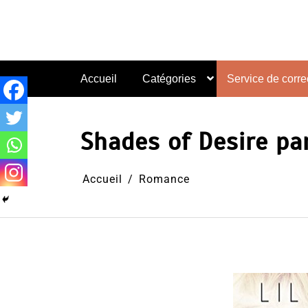
Aller
au
contenu
Accueil
Catégories
Service de correc
Shades of Desire par
Accueil
Romance