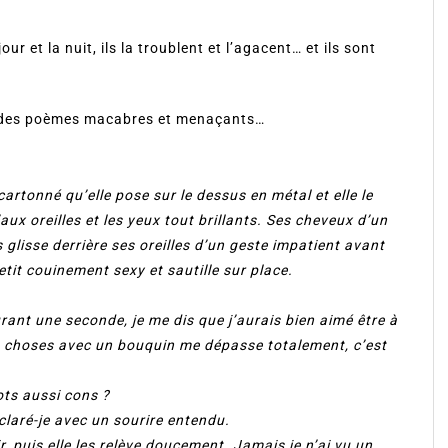
r et la nuit, ils la troublent et l’agacent… et ils sont
y des poèmes macabres et menaçants…
 cartonné qu’elle pose sur le dessus en métal et elle le
ux oreilles et les yeux tout brillants. Ses cheveux d’un
s glisse derrière ses oreilles d’un geste impatient avant
petit couinement sexy et sautille sur place.
urant une seconde, je me dis que j’aurais bien aimé être à
es choses avec un bouquin me dépasse totalement, c’est
ots aussi cons ?
déclaré-je avec un sourire entendu.
r, puis elle les relève doucement. Jamais je n’ai vu un