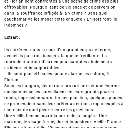
et Florian sont confrontés à une scène de crime des plus
effroyables. Pourquoi tant de violence et de perversion
dans la souffrance infligée à la victime ? Dans quel
cauchemar va les mener cette enquête ? En sortiront-ils
indemnes ?
Extrait :
Ils entrèrent dans la cour d’un grand corps de ferme,
accueillis par trois bassets, la queue frétillante. Ils
tournaient autour d’eux en poussant des aboiements
stridents et insupportables.
—Ils sont plus efficaces qu’une alarme les cabots, fit
Florian.
Sous les hangars, deux tracteurs rutilants et une énorme
moissonneuse les surveillaient de leurs grands phares
ronds, impressionnants. Un peu plus loin, quelques poules
se promenaient sans leur prêter attention, trop occupées à
chercher de quoi picorer entre les gravillons.
Une vieille femme ouvrit la porte de la longère. Une
matrone, le visage fermé, dur et inquisiteur. Vieille France.
Elle portait un tablier Vichy par-dessus une grande robe,