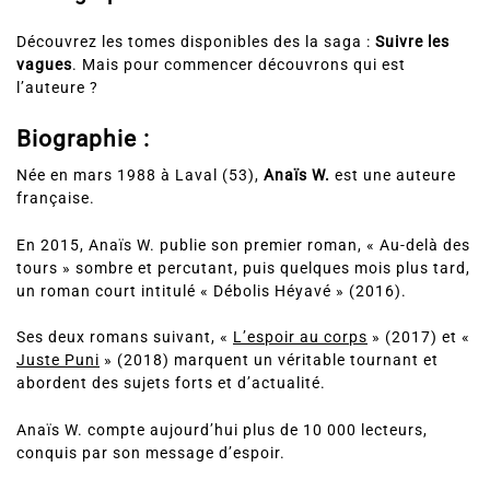
Découvrez les tomes disponibles des la saga :
Suivre les
vagues
. Mais pour commencer découvrons qui est
l’auteure ?
Biographie :
Née en mars 1988 à Laval (53),
Anaïs W.
est une auteure
française.
En 2015, Anaïs W. publie son premier roman, « Au-delà des
tours » sombre et percutant, puis quelques mois plus tard,
un roman court intitulé « Débolis Héyavé » (2016).
Ses deux romans suivant, «
L’espoir au corps
» (2017) et «
Juste Puni
» (2018) marquent un véritable tournant et
abordent des sujets forts et d’actualité.
Anaïs W. compte aujourd’hui plus de 10 000 lecteurs,
conquis par son message d’espoir.
Pages après pages, Anaïs W. apprend ainsi à ses lecteurs