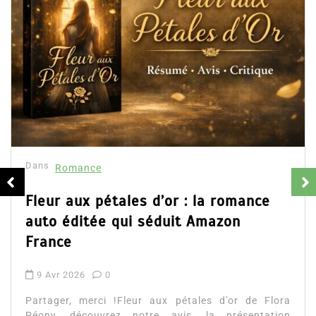
Dans
Romance
Collector Dear You (Intégrale) –
résumé et avis
16 Fév 2025
0
Partager, merci !Collector Dear You (Intégrale)
d’Emily Blaine. Voici le résumé du roman, les avis
ainsi que l’accès direct au livre. Partager,...
Lire la suite