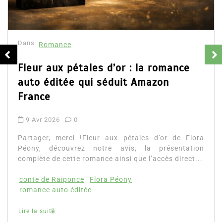
résumé et avis
16 Fév 2025
0
Partager, merci !Collector Dear You (Int
d’Emily Blaine. Voici le résumé du roman, l
nce
ainsi que l’accès direct au livre. Partager,...
Lire la suite
e Flora
ntation
irect...