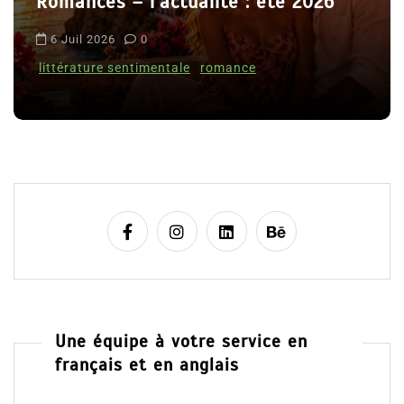
t
Le coupable n’est pas Camille de
i
Clara Delcourt
c
l
8 Juil 2026
0
e
Une équipe à votre service en
français et en anglais