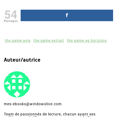
54
Partages
the game avis
the game extrait
the game sg horizons
Auteur/autrice
mes-ebooks@windowslive.com
Team de passionnés de lecture, chacun ayant ses