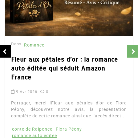
Dans
Romance
Fleur aux pétales d’or : la romance
auto éditée qui séduit Amazon
France
9 Avr 2026
0
Partager, merci !Fleur aux pétales d’or de Flora
Péony, découvrez notre avis, la présentation
complète de cette romance ainsi que l’accès direct...
conte de Raiponce
Flora Péony
romance auto éditée