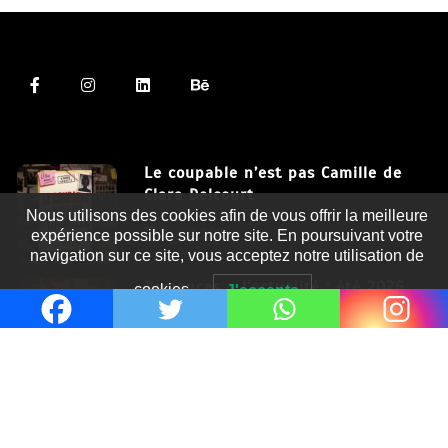
Le coupable n’est pas Camille de
Clara Delcourt
Nous utilisons des cookies afin de vous offrir la meilleure
8 Juil 2026
expérience possible sur notre site. En poursuivant votre
navigation sur ce site, vous acceptez notre utilisation de
Romances – l’actualité : été 2026
cookies.
J'accepte
6 Juil 2026
Thrillers – l’actualité : été 2026
4 Juil 2026