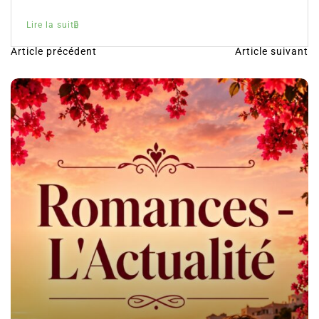
Lire la suite
Article précédent
Article suivant
N
a
v
i
g
a
t
i
o
n
d
e