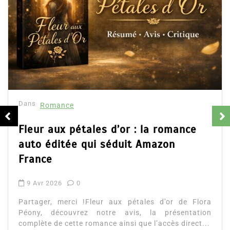
Dans
Romance
Collector Dea
résumé et av
16 Fév 2025
Partager, merci 
d’Emily Blaine. V
ales d’or : la romance
ainsi que l’accès d
qui séduit Amazon
Lire la suite
!Fleur aux pétales d’or de Flora
z notre avis, la présentation
romance ainsi que l’accès direct...