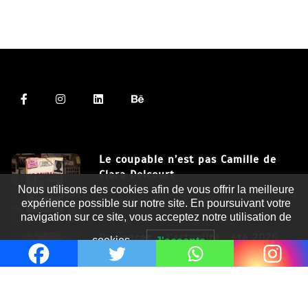
Le coupable n’est pas Camille de
Clara Delcourt
Nous utilisons des cookies afin de vous offrir la meilleure
8 Juil 2026
expérience possible sur notre site. En poursuivant votre
navigation sur ce site, vous acceptez notre utilisation de
Romances – l’actualité : été 2026
cookies.
J'accepte
6 Juil 2026