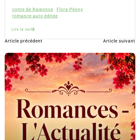
e
Flora Péony
tée
Article précédent
Article suivant
N
a
v
i
g
a
t
i
o
n