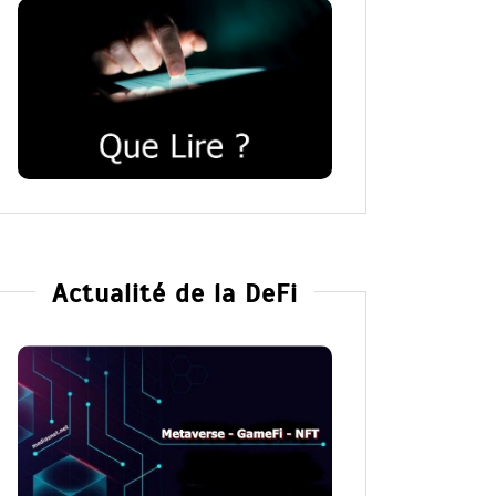
Actualité de la DeFi
Dans
Romance
Dans
Ro