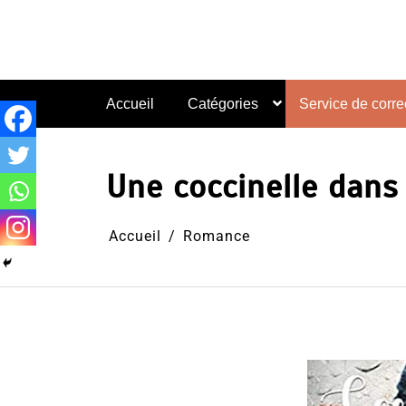
Aller
au
contenu
Accueil
Catégories
Service de correc
Une coccinelle dans 
Accueil
Romance