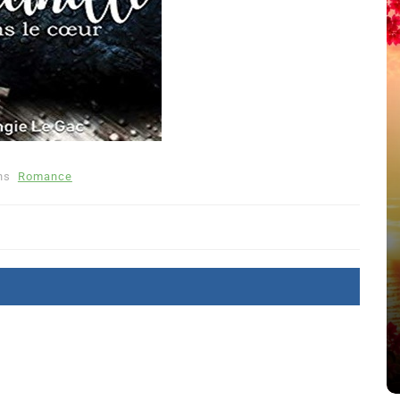
ns
Romance
été
Dans
Thriller
Le coupable n’est pas Camille
de Clara Delcourt
8 Juil 2026
0