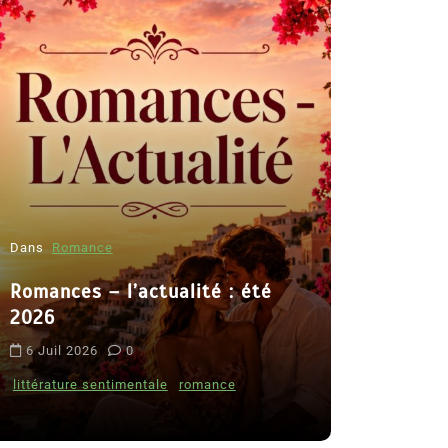
Dans
Romance
Romances – l’actualité : été
Dans
Thriller
2026
Le coupab
6 Juil 2026
0
de Clara 
littérature sentimentale
romance
8 Juil 2026