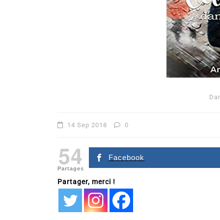
Da
Dans
Romance
14 Sep 2018
0
Romances – l’actualité : 
54
2026
Facebook
Partages
6 Juil 2026
0
Partager, merci !
littérature sentimentale
romance