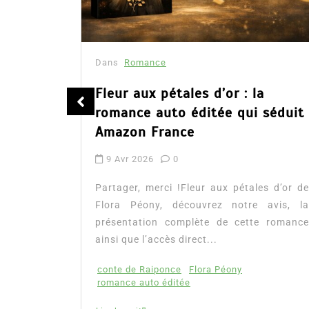
Dans
Romance
été
Fleur aux pétales d’or : la
romance auto éditée qui séduit
Amazon France
9 Avr 2026
0
tualité :
es à lire
Partager, merci !Fleur aux pétales d’or de
mour, les
Flora Péony, découvrez notre avis, la
présentation complète de cette romance
ainsi que l’accès direct...
conte de Raiponce
Flora Péony
romance auto éditée