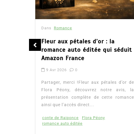
Dans
Romance
été
Fleur aux pétales d’or : la
romance auto éditée qui séduit
Amazon France
9 Avr 2026
0
tualité :
es à lire
Partager, merci !Fleur aux pétales d’or de
mour, les
Flora Péony, découvrez notre avis, la
présentation complète de cette romance
ainsi que l’accès direct...
conte de Raiponce
Flora Péony
romance auto éditée