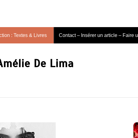
tion : Textes & Livres
Contact – Insérer un article – Faire 
Amélie De Lima