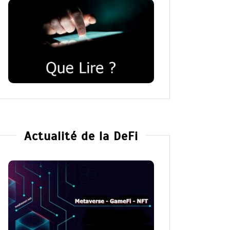
Actualité de la DeFi
Dans
Romance
Dans
Ro