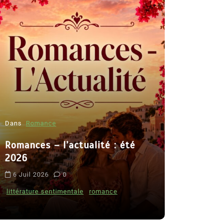
Dans
Romance
Romances – l’actualité : été
Dans
Thriller
2026
Le coupab
6 Juil 2026
0
de Clara 
littérature sentimentale
romance
8 Juil 2026