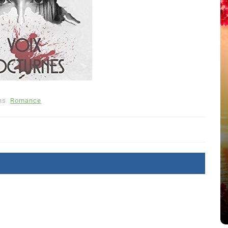
ns
Romance
été
Dans
Thriller
Le coupable n’est pas Camille
de Clara Delcourt
8 Juil 2026
0