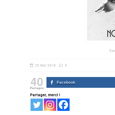
Da
Dans
Romance
25 Mai 2018
0
Romances – l’actualité : 
40
2026
Facebook
Partages
6 Juil 2026
0
Partager, merci !
littérature sentimentale
romance