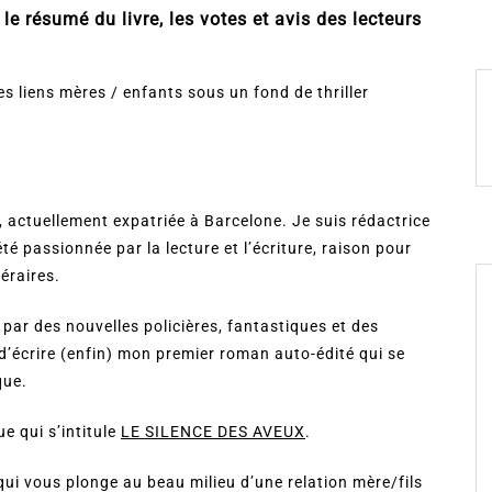
e résumé du livre, les votes et avis des lecteurs
 liens mères / enfants sous un fond de thriller
e, actuellement expatriée à Barcelone. Je suis rédactrice
té passionnée par la lecture et l’écriture, raison pour
téraires.
par des nouvelles policières, fantastiques et des
é d’écrire (enfin) mon premier roman auto-édité qui se
que.
e qui s’intitule
LE SILENCE DES AVEUX
.
i vous plonge au beau milieu d’une relation mère/fils