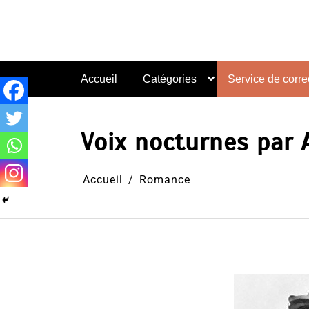
Aller
au
contenu
Accueil
Catégories
Service de correc
Voix nocturnes par 
Accueil
Romance