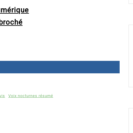
umérique
broché
vis
Voix nocturnes résumé