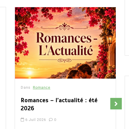
Dans
Romance
Fleur aux pétales d’or : la
romance auto éditée qui séduit
Amazon France
9 Avr 2026
0