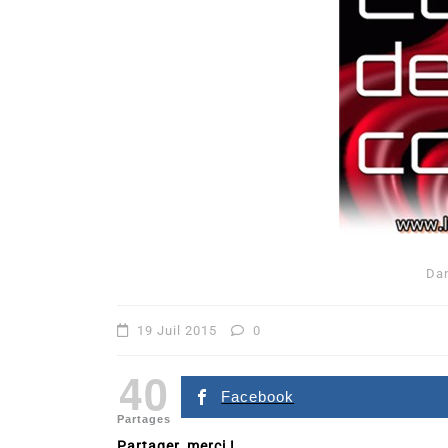
Da
19 Juil 2015
0
40
Facebook
Partages
Partager, merci !