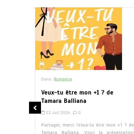
Dans
Romance
Romances – l’actualité : été
n +1 ? de
2026
sentation
xtrait, et
6 Juil 2026
0