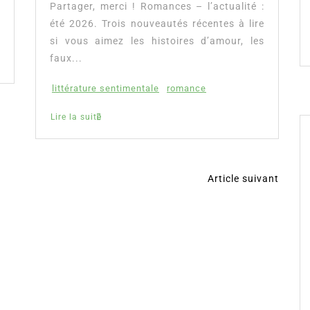
Partager, merci !Fleur aux pétales d’or de
Flora Péony, découvrez notre avis, la
présentation complète de cette romance
ainsi que l’accès direct...
conte de Raiponce
Flora Péony
romance auto éditée
Lire la suite
Article suivant