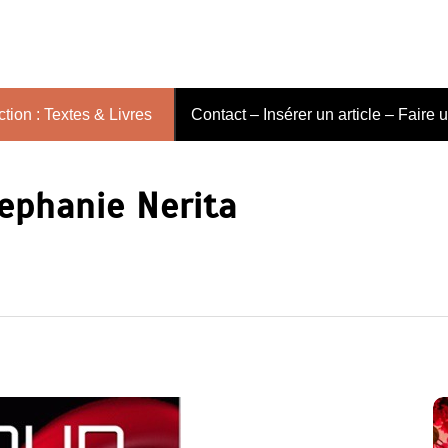
tion : Textes & Livres
Contact – Insérer un article – Faire 
ephanie Nerita