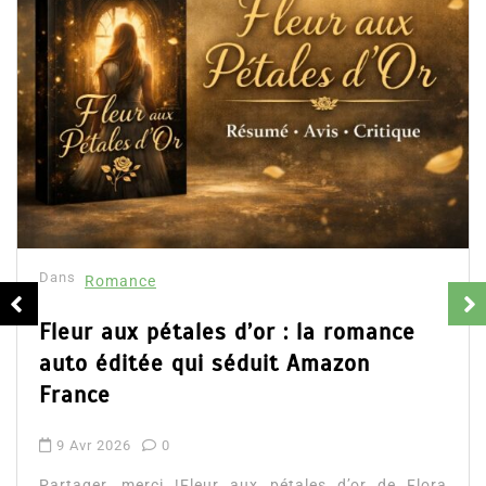
Dan
Col
rés
16
s
Romance
Part
d’Em
ur aux pétales d’or : la romance
ains
o éditée qui séduit Amazon
Lire 
ance
Avr 2026
0
ager, merci !Fleur aux pétales d’or de Flora