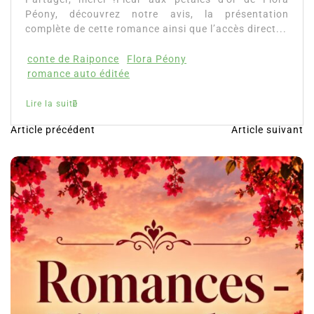
ny, découvrez notre avis, la présentation
lète de cette romance ainsi que l’accès direct...
te de Raiponce
Flora Péony
ance auto éditée
la suite
Article précédent
Article suivant
N
a
v
i
g
a
t
i
o