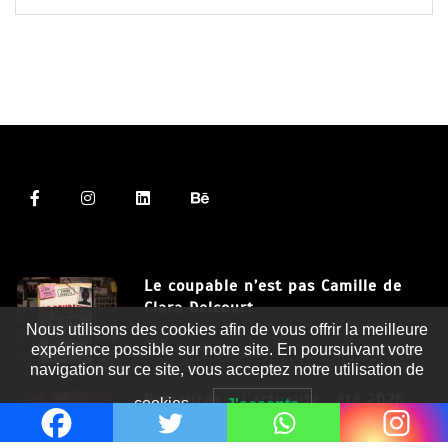
Le coupable n’est pas Camille de
Clara Delcourt
Nous utilisons des cookies afin de vous offrir la meilleure
8 Juil 2026
expérience possible sur notre site. En poursuivant votre
navigation sur ce site, vous acceptez notre utilisation de
Romances – l’actualité : été 2026
cookies.
J'accepte
6 Juil 2026