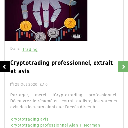
Dans
Trading
Cryptotrading professionnel, extrait
et avis
25 Oct 2020
0
Partager, merci !Cryptotrading professionnel.
Découvrez le résumé et l’extrait du livre, les votes et
avis des lecteurs ainsi que l’accès direct à...
cryptotrading avis
cryptotrading professionnel Alan T. Norman