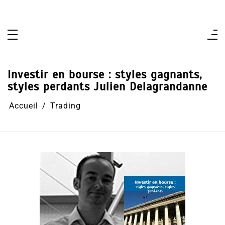
Aller
au
contenu
Investir en bourse : styles gagnants,
styles perdants Julien Delagrandanne
Accueil
Trading