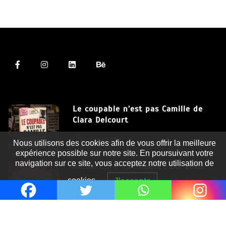
Le coupable n’est pas Camille de
Clara Delcourt
Nous utilisons des cookies afin de vous offrir la meilleure
8 Juil 2026
expérience possible sur notre site. En poursuivant votre
navigation sur ce site, vous acceptez notre utilisation de
Romances – l’actualité : été 2026
cookies.
J'accepte
6 Juil 2026
Thrillers – l’actualité : été 2026