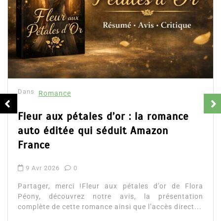
Dans
Romance
Collector Dear You (Intégrale) –
résumé et avis
16 Fév 2025
0
Partager, merci !Collector Dear You (Intégrale
d’Emily Blaine. Voici le résumé du roman, les avi
ainsi que l’accès direct au livre. Partager,...
Lire la suite
a
n
.