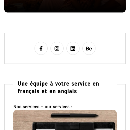
l
8 Juil 2026
0
e
Une équipe à votre service en
français et en anglais
Nos services – our services :