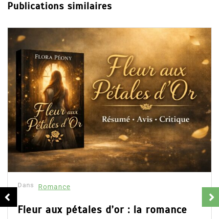
Publications similaires
Dans
Romance
Collector Dear Y
résumé et avis
16 Fév 2025
0
Partager, merci !Col
d’Emily Blaine. Voici
s d’or : la romance
ainsi que l’accès direct