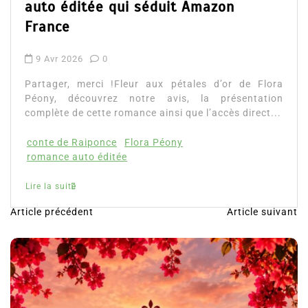
 séduit Amazon
Lire la suite
ur aux pétales d’or de Flora
tre avis, la présentation
ce ainsi que l’accès direct...
ora Péony
Article précédent
Article suivant
N
a
v
i
g