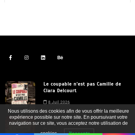
Le coupable n’est pas Camille de
Clara Delcourt
Nous utilisons des cookies afin de vous offrir la meilleure
8 Juil 2026
expérience possible sur notre site. En poursuivant votre
navigation sur ce site, vous acceptez notre utilisation de
Romances – l’actualité : été 2026
cookies.
J'accepte
6 Juil 2026