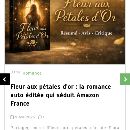
Dans
Romance
Fleur aux pétales d’or : la romance
auto éditée qui séduit Amazon
France
9 Avr 2026
0
Partager, merci !Fleur aux pétales d’or de Flora