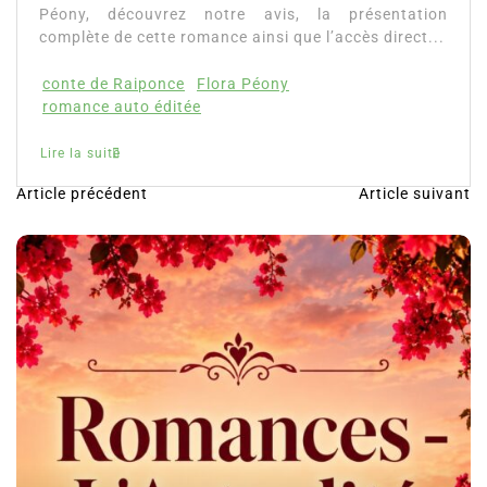
Péony, découvrez notre avis, la présentation
complète de cette romance ainsi que l’accès direct...
conte de Raiponce
Flora Péony
romance auto éditée
Lire la suite
Article précédent
Article suivant
N
a
v
i
g
a
t
i
o