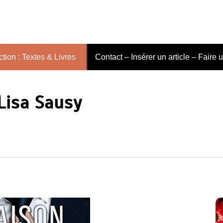
tion : Textes & Livres
Contact – Insérer un article – Faire 
Lisa Sausy