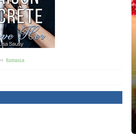
ns
Romance
été
Dans
Thriller
Le coupable n’est pas Camille
de Clara Delcourt
8 Juil 2026
0