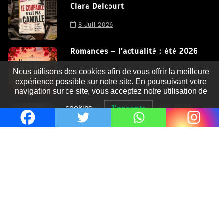
Clara Delcourt
8 Juil 2026
Romances – l’actualité : été 2026
6 Juil 2026
Nous utilisons des cookies afin de vous offrir la meilleure
expérience possible sur notre site. En poursuivant votre
navigation sur ce site, vous acceptez notre utilisation de
Thrillers – l’actualité : été 2026
cookies.
J'accepte
4 Juil 2026
Le coupable n’est pas Camille de
Clara Delcourt
0