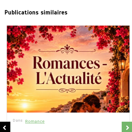
Publications similaires
Dans
Romance
Romances – l’actualité : été 2026
6 Juil 2026
0
Partager, merci ! Romances – l’actualité : été 2026.
Trois nouveautés récentes à lire si vous aimez les
histoires d’amour, les faux...