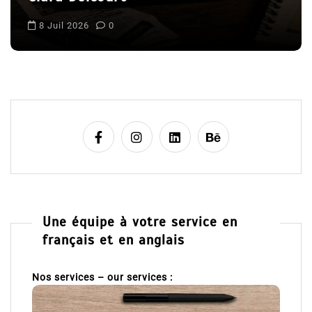
c
l
8 Juil 2026
0
e
Une équipe à votre service en
français et en anglais
Nos services – our services :