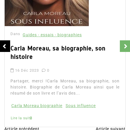
Dans
Guides - essais - biographies
Apprendre à investir dans les
cryptomonnaies
7 Nov 2023
0
Partager, merci !Apprendre à investir dan
cryptomonnaies. Découvrez le résumé du livr
que vous apprendrez, les avis et l’accès direct..
e, son
que le
apprendre à investir
cryptomonnaies
Lire la suite
Article précédent
Article suivant