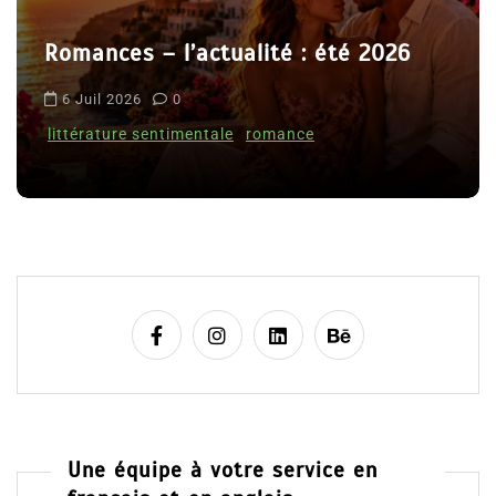
r
t
Le coupable n’est pas Camille de
i
Clara Delcourt
c
l
8 Juil 2026
0
e
Une équipe à votre service en