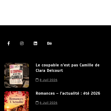
Le coupable n’est pas Camille de
Clara Delcourt
8 Juil 2026
Nous utilisons des cookies afin de vous offrir la meilleure
Romances – l’actualité : été 2026
expérience possible sur notre site. En poursuivant votre
navigation sur ce site, vous acceptez notre utilisation de
6 Juil 2026