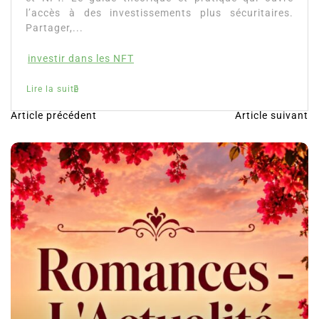
Partager, merci !Investir dans les crypto-monnaies
et NFT. Le guide théorique et pratique qui ouvre
l’accès à des investissements plus sécuritaires.
Partager,...
investir dans les NFT
Lire la suite
Article précédent
Article suivant
N
a
v
i
g
a
t
i
o