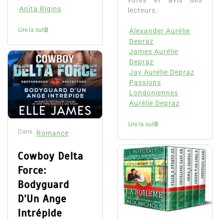
votes et avis des
Anita Rigins
lecteurs.
Lire la suite
Alexander Aurélie
Depraz
James Aurélie
Depraz
Jay Aurélie Depraz
Passions
Londoniennes
Aurélie Depraz
Lire la suite
Dans
Romance
Cowboy Delta
Force:
Bodyguard
D’Un Ange
Intrépide