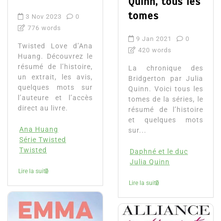
Quinn, tous les
tomes
3 Nov 2023
0
776 words
9 Jan 2021
0
Twisted Love d’Ana
420 words
Huang. Découvrez le
résumé de l’histoire,
La chronique des
un extrait, les avis,
Bridgerton par Julia
quelques mots sur
Quinn. Voici tous les
l’auteure et l’accès
tomes de la séries, le
direct au livre.
résumé de l’histoire
et quelques mots
Ana Huang
sur...
Série Twisted
Twisted
Daphné et le duc
Julia Quinn
Lire la suite
Lire la suite