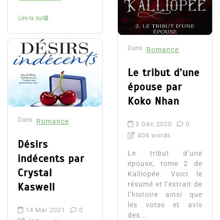
Lire la suite
Dans
Romance
Le tribut d’une
épouse par
Koko Nhan
Dans
Romance
5 Déc 2020
0
404 words
Désirs
Le tribut d’une
indécents par
épouse, tome 2 de
Crystal
Kalliopée. Voici le
résumé et l’extrait de
Kaswell
l’histoire ainsi que
les votes et avis
14 Mar 2021
0
des...