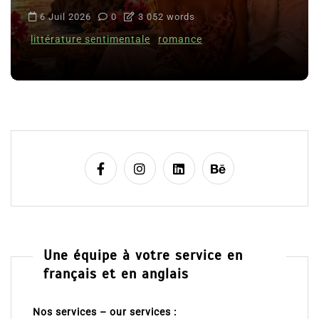
Le coupable n’est pas Camille de
t
Clara Delcourt
i
8 Juil 2026
0
4 779 words
o
n
s
Une équipe à votre service en
français et en anglais
Nos services – our services :