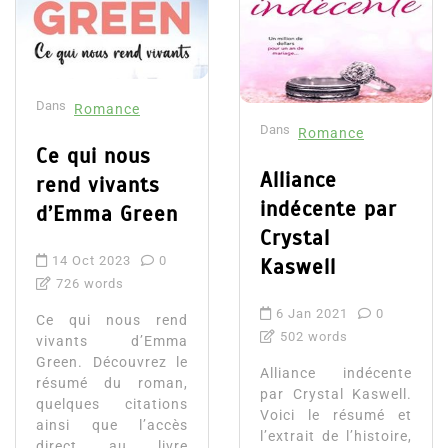
Dans
Romance
Dans
Romance
Ce qui nous
Alliance
rend vivants
indécente par
d’Emma Green
Crystal
14 Oct 2023
0
Kaswell
726 words
6 Jan 2021
0
Ce qui nous rend
502 words
vivants d’Emma
Green. Découvrez le
Alliance indécente
résumé du roman,
par Crystal Kaswell.
quelques citations
Voici le résumé et
ainsi que l’accès
l’extrait de l’histoire,
direct au livre