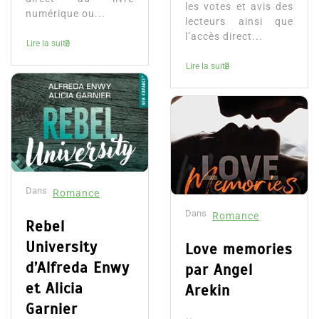
les votes et avis des
numérique ou...
lecteurs ainsi que
l’accès direct...
Lire la suite
Lire la suite
Dans
Romance
Dans
Romance
Rebel
University
Love memories
d’Alfreda Enwy
par Angel
et Alicia
Arekin
Garnier