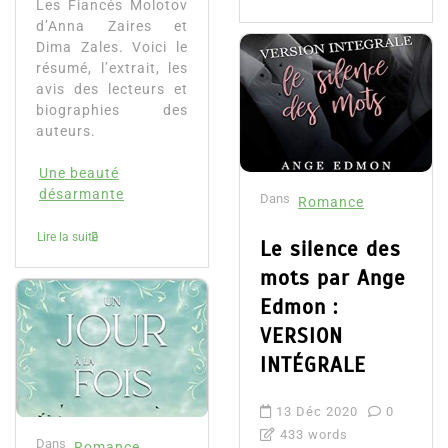
Les Fiancés Molotov
d’Anna Zaires et
Dima Zales. Voici le
résumé, l’extrait, les
avis des lecteurs et
biographies des
auteurs.
Une beauté
désarmante
Dans
Romance
Lire la suite
Le silence des
mots par Ange
Edmon :
VERSION
INTÉGRALE
13 Déc 2020
0
433 words
Dans
Romance