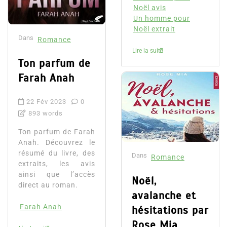
Noël avis
Un homme pour
Noël extrait
Dans
Romance
Lire la suite
Ton parfum de
Farah Anah
22 Fév 2023
0
893 words
Ton parfum de Farah
Anah. Découvrez le
résumé du livre, des
Dans
Romance
extraits, les avis
ainsi que l’accès
Noël,
direct au roman.
avalanche et
Farah Anah
hésitations par
Rose Mia