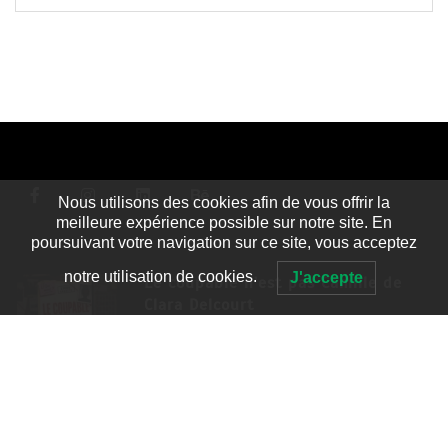
Nous utilisons des cookies afin de vous offrir la
meilleure expérience possible sur notre site. En
poursuivant votre navigation sur ce site, vous acceptez
notre utilisation de cookies.
J'accepte
Le coupable n’est pas Camille de
Clara Delcourt
8 Juil 2026
4 779 words
Romances – l’actualité : été 2026
6 Juil 2026
3 052 words