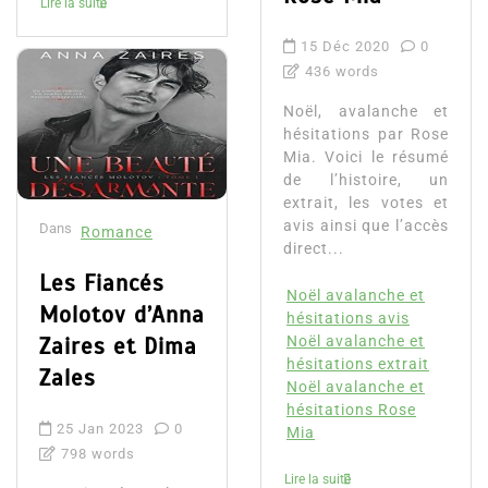
Lire la suite
15 Déc 2020
0
436 words
Noël, avalanche et
hésitations par Rose
Mia. Voici le résumé
de l’histoire, un
extrait, les votes et
avis ainsi que l’accès
Dans
Romance
direct...
Les Fiancés
Noël avalanche et
Molotov d’Anna
hésitations avis
Zaires et Dima
Noël avalanche et
hésitations extrait
Zales
Noël avalanche et
hésitations Rose
25 Jan 2023
0
Mia
798 words
Lire la suite