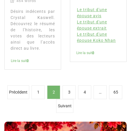
464 words
Le tribut d'une
Désirs indécents par
épouse avis
Crystal Kaswell.
Le tribut d'une
Découvrez le résumé
épouse extrait
de l’histoire, les
Le tribut d'une
votes des lecteurs
épouse Koko Nhan
ainsi que l’accès
direct au livre.
Lire la suite
Lire la suite
P
Précédent
1
2
3
4
…
65
a
Suivant
g
i
n