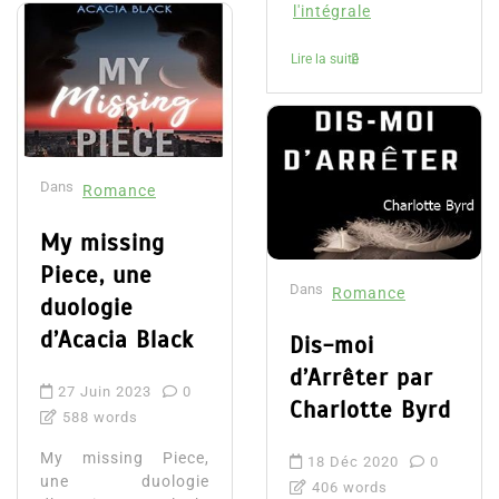
l'intégrale
Lire la suite
Dans
Romance
My missing
Piece, une
Dans
Romance
duologie
d’Acacia Black
Dis-moi
d’Arrêter par
27 Juin 2023
0
Charlotte Byrd
588 words
My missing Piece,
18 Déc 2020
0
une duologie
406 words