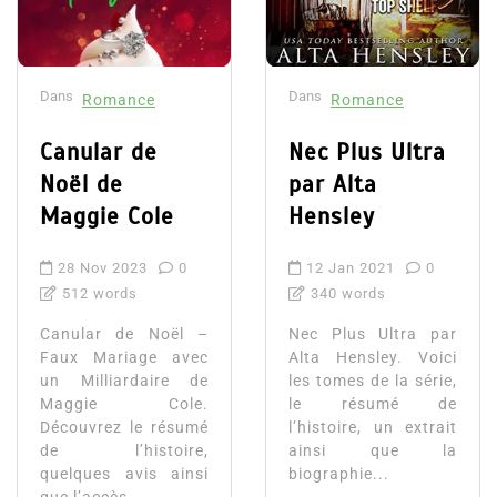
Dans
Dans
Romance
Romance
Canular de
Nec Plus Ultra
Noël de
par Alta
Maggie Cole
Hensley
28 Nov 2023
0
12 Jan 2021
0
512 words
340 words
Canular de Noël –
Nec Plus Ultra par
Faux Mariage avec
Alta Hensley. Voici
un Milliardaire de
les tomes de la série,
Maggie Cole.
le résumé de
Découvrez le résumé
l’histoire, un extrait
de l’histoire,
ainsi que la
quelques avis ainsi
biographie...