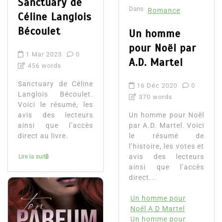
Sanctuary de
Dans
Romance
Céline Langlois
Bécoulet
Un homme
pour Noël par
1 Mar 2023
0
A.D. Martel
456 words
Sanctuary de Céline
16 Déc 2020
0
Langlois Bécoulet.
370 words
Voici le résumé, les
avis des lecteurs
Un homme pour Noël
ainsi que l’accès
par A.D. Martel. Voici
direct au livre.
le résumé de
l’histoire, les votes et
avis des lecteurs
Lire la suite
ainsi que l’accès
direct...
Un homme pour
Noël A D Martel
Un homme pour