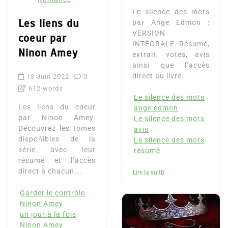
Le silence des mots
Les liens du
par Ange Edmon :
VERSION
coeur par
INTÉGRALE. Résumé,
Ninon Amey
extrait, votes, avis
ainsi que l’accès
direct au livre.
13 Juin 2022
0
612 words
Le silence des mots
Les liens du coeur
ange edmon
par Ninon Amey.
Le silence des mots
Découvrez les tomes
avis
disponibles de la
Le silence des mots
série avec leur
résumé
résumé et l’accès
direct à chacun...
Lire la suite
Garder le contrôle
Ninon Amey
un jour à la fois
Ninon Amey