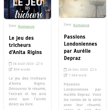
Dans
Romance
Dans
Romance
Passions
Le jeu des
Londoniennes
tricheurs
par Aurélie
d’Anita Rigins
Depraz
28 Août 2023
0
804 words
26 Déc 2020
0
1 064 word
Le jeu des tricheurs
d’Anita Rigins.
Passions
Découvrez le résumé,
Londoniennes par
l’extrait et les avis
Aurélie Depraz. Voici
ainsi que l’accès
les tomes de la série
direct au livre.
avec leur résumé,