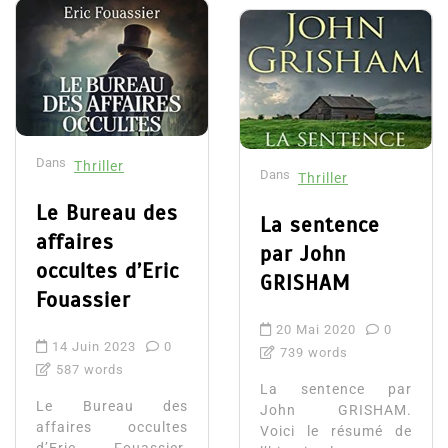
Dans
Thriller
Dans
Thriller
Le Bureau des
La sentence
affaires
par John
occultes d’Eric
GRISHAM
Fouassier
20 Mai 2020
0
14 Juin 2023
0
739 words
587 words
La sentence par
Le Bureau des
John GRISHAM.
affaires occultes
Voici le résumé de