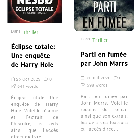
Dans
Thriller
Dans
Thriller
Éclipse totale:
Parti en fumée
Une enquête
par John Marrs
de Harry Hole
31 Juil 2020
0
25 Oct 2023
0
598 words
641 words
Parti en fumée par
Éclipse totale: Une
John Marrs. Voici le
enquête de Harry
résumé du roman
Hole. Voici le résumé
ainsi que son extrait,
et l’extrait de
les avis des lecteurs
l’histoire, les avis
et l’accès direct...
ainsi que l’accès
direct au livre.