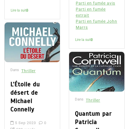
Parti en fumée avis
Parti en fumée
Lire la suite
extrait
Parti en fumée John
Marrs
Lire la suite
Dans
Thriller
L’Étoile du
désert de
Dans
Michael
Thriller
Connelly
Quantum par
Patricia
5 Sep 2023
0