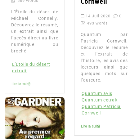
Cornwell
589 words
L’Étoile du désert de
14 Juil 2020
0
Michael Connelly.
493 words
Découvrez le résumé,
un extrait ainsi que
Quantum par
l’accès direct au livre
Patricia Cornwell.
numérique ou
Découvrez le résumé
broché.
et l’extrait de
l’histoire, les avis des
L'Étoile du désert
lecteurs ainsi que
extrait
quelques mots sur
l’auteure.
Lire la suite
Quantum avis
Quantum extrait
Quantum Patricia
Cornwell
Lire la suite