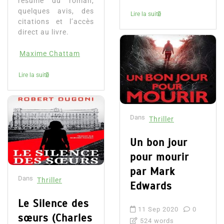
résumé du roman,
quelques avis, des
Lire la suite
citations et l’accès
direct au livre.
Maxime Chattam
Lire la suite
Dans
Thriller
Un bon jour
pour mourir
par Mark
Dans
Thriller
Edwards
Le Silence des
11 Sep 2020
0
sœurs (Charles
524 words