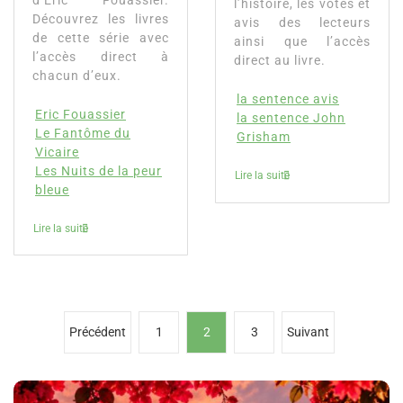
d’Eric Fouassier.
l’histoire, les votes et
Découvrez les livres
avis des lecteurs
de cette série avec
ainsi que l’accès
l’accès direct à
direct au livre.
chacun d’eux.
la sentence avis
Eric Fouassier
la sentence John
Le Fantôme du
Grisham
Vicaire
Les Nuits de la peur
Lire la suite
bleue
Lire la suite
P
Précédent
1
2
3
Suivant
a
g