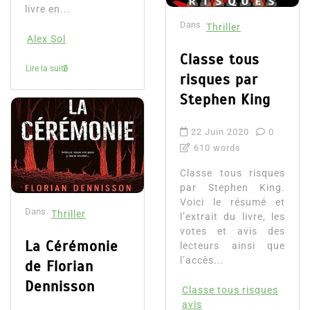
livre en...
Dans
Thriller
Alex Sol
Classe tous
Lire la suite
risques par
Stephen King
22 Juin 2020
0
610 words
Classe tous risques
par Stephen King.
Voici le résumé et
Dans
Thriller
l’extrait du livre, les
votes et avis des
La Cérémonie
lecteurs ainsi que
l’accès...
de Florian
Dennisson
Classe tous risques
avis