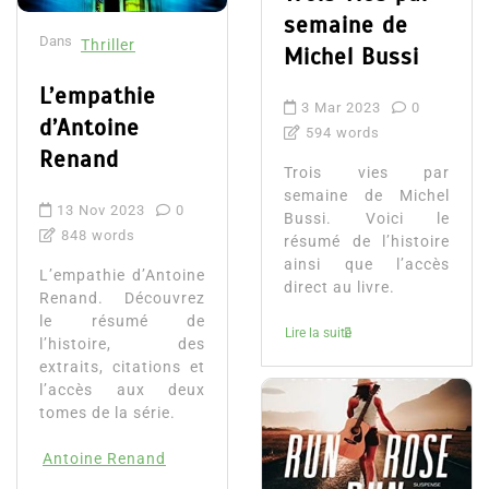
semaine de
Dans
Thriller
Michel Bussi
L’empathie
3 Mar 2023
0
d’Antoine
594 words
Renand
Trois vies par
semaine de Michel
13 Nov 2023
0
Bussi. Voici le
848 words
résumé de l’histoire
ainsi que l’accès
L’empathie d’Antoine
direct au livre.
Renand. Découvrez
le résumé de
Lire la suite
l’histoire, des
extraits, citations et
l’accès aux deux
tomes de la série.
Antoine Renand