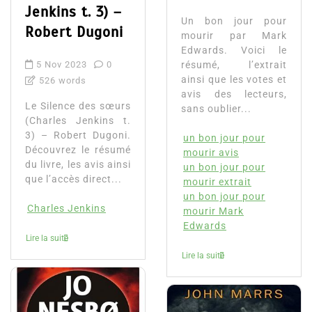
Jenkins t. 3) –
Un bon jour pour
Robert Dugoni
mourir par Mark
Edwards. Voici le
5 Nov 2023
0
résumé, l’extrait
ainsi que les votes et
526 words
avis des lecteurs,
Le Silence des sœurs
sans oublier...
(Charles Jenkins t.
3) – Robert Dugoni.
un bon jour pour
Découvrez le résumé
mourir avis
du livre, les avis ainsi
un bon jour pour
que l’accès direct...
mourir extrait
un bon jour pour
Charles Jenkins
mourir Mark
Edwards
Lire la suite
Lire la suite