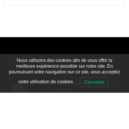
Nous utilisons des cookies afin de vous offrir la
meilleure expérience possible sur notre site. En
poursuivant votre navigation sur ce site, vous acceptez
notre utilisation de cookies.
J'accepte
Le coupable n’est pas Camille de
Clara Delcourt
8 Juil 2026
4 779 words
Romances – l’actualité : été 2026
6 Juil 2026
3 052 words