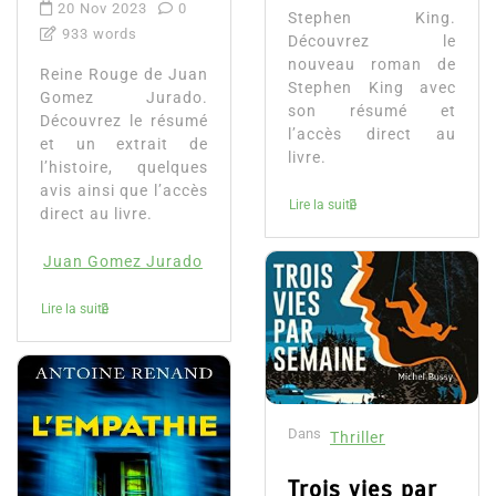
20 Nov 2023
0
Stephen King.
933 words
Découvrez le
nouveau roman de
Reine Rouge de Juan
Stephen King avec
Gomez Jurado.
son résumé et
Découvrez le résumé
l’accès direct au
et un extrait de
livre.
l’histoire, quelques
avis ainsi que l’accès
Lire la suite
direct au livre.
Juan Gomez Jurado
Lire la suite
Dans
Thriller
Trois vies par