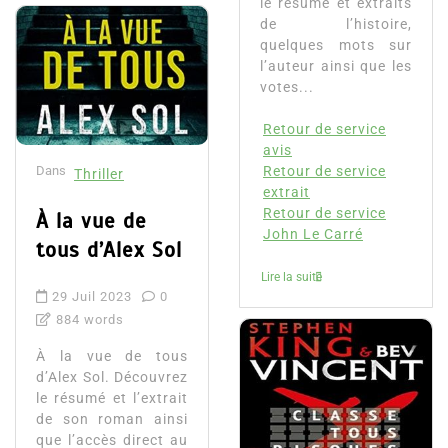
le résumé et extraits
de l’histoire,
quelques mots sur
l’auteur ainsi que les
votes...
Retour de service
avis
Dans
Retour de service
Thriller
extrait
Retour de service
À la vue de
John Le Carré
tous d’Alex Sol
Lire la suite
29 Juil 2023
0
884 words
À la vue de tous
d’Alex Sol. Découvrez
le résumé et l’extrait
de son roman ainsi
que l’accès direct au