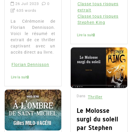
26 Juil 2023
0
Classe tous risques
extrait
635 words
Classe tous risques
La Cérémonie de
Stephen King
Florian Dennisson.
Voici le résumé et
Lire la suite
extrait de ce thriller
captivant avec un
accès direct au livre.
Florian Dennisson
Lire la suite
Dans
Thriller
Le Molosse
surgi du soleil
par Stephen