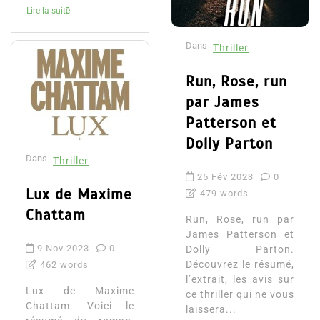
Lire la suite
Dans
Thriller
Run, Rose, run
par James
Patterson et
Dolly Parton
Dans
Thriller
25 Fév 2023
0
Lux de Maxime
479 words
Chattam
Run, Rose, run par
James Patterson et
9 Nov 2023
0
Dolly Parton.
Découvrez le résumé,
462 words
l’extrait, les avis sur
Lux de Maxime
ce thriller qui ne vous
Chattam. Voici le
laissera...