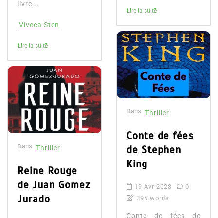
livre...
Lire la suite
Viveca Sten
Lire la suite
Dans
Thriller
Conte de fées
Dans
de Stephen
Thriller
King
Reine Rouge
de Juan Gomez
19 Avr 2023
0
Jurado
396 words
Conte de fées de