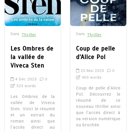
Dans
Dans
Thriller
Thriller
Les Ombres de
Coup de pelle
la vallée de
d’Alice Pol
Viveca Sten
23 Mai 2023
0
403 words
4 Déc 2023
0
523 words
Coup de pelle d’Alice
Pol. Découvrez le
Les Ombres de la
résumé de ce
vallée de Viveca
nouveau thriller ainsi
Sten. Voici le résumé
que l’accès direct à
et un extrait du
sa version numérique
roman ainsi que
ou brochée.
l’accès direct au