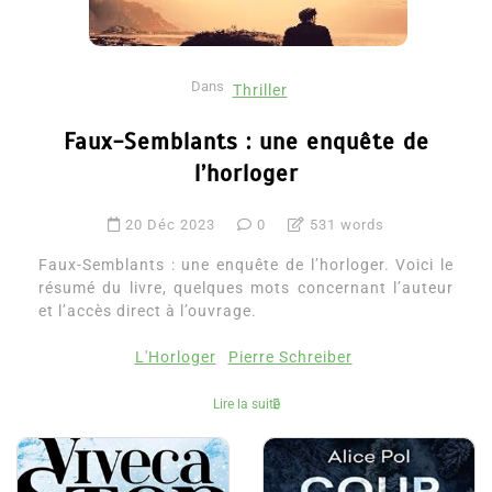
Dans
Thriller
Faux-Semblants : une enquête de
l’horloger
20 Déc 2023
0
531 words
Faux-Semblants : une enquête de l’horloger. Voici le
résumé du livre, quelques mots concernant l’auteur
et l’accès direct à l’ouvrage.
L'Horloger
Pierre Schreiber
Lire la suite